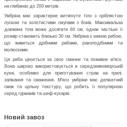
на глибинах до 200 метрів.
Умбріна має характерне витягнуте тіло з сріблястою
лускою та золотистими смугами з боків. Максимальна
довжина тіла може досягати 60 см, однак частіше її
розмір становить близько 30 см. Умбріна є хижою рибою,
що живиться дрібними рибами, ракоподібними та
молюсками.
Ця риба цінується за своє смачне та поживне м'ясо.
Вона широко використовується в середземноморській
кухні, особливо для приготування страв на грилі,
запікання та смаження. М'ясо умбріни має делікатний
смак та щільну текстуру, що робить її популярною
серед гурманів та шеф-кухарів.
Новий завоз