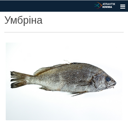
Умбріна