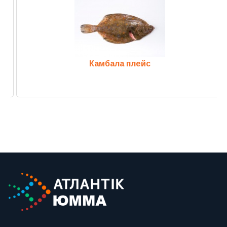
Камбала плейс
Previous
Next