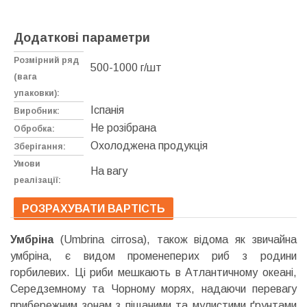
Додаткові параметри
Розмірний ряд
500-1000 г/шт
(вага
упаковки):
Іспанія
Виробник:
Не розібрана
Обробка:
Охолоджена продукція
Зберігання:
Умови
На вагу
реалізації:
РОЗРАХУВАТИ ВАРТІСТЬ
Умбріна
(Umbrina cirrosa), також відома як звичайна
умбріна, є видом променеперих риб з родини
горбилевих. Ці риби мешкають в Атлантичному океані,
Середземному та Чорному морях, надаючи перевагу
прибережним зонам з піщаними та мулистими ґрунтами