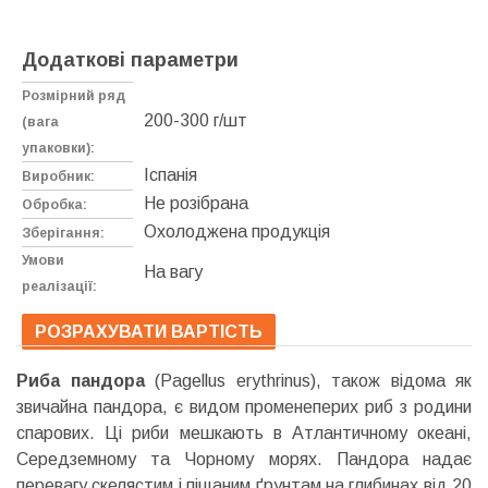
Додаткові параметри
Розмірний ряд
200-300 г/шт
(вага
упаковки):
Іспанія
Виробник:
Не розібрана
Обробка:
Охолоджена продукція
Зберігання:
Умови
На вагу
реалізації:
РОЗРАХУВАТИ ВАРТІСТЬ
Риба пандора
(Pagellus erythrinus), також відома як
звичайна пандора, є видом променеперих риб з родини
спарових. Ці риби мешкають в Атлантичному океані,
Середземному та Чорному морях. Пандора надає
перевагу скелястим і піщаним ґрунтам на глибинах від 20