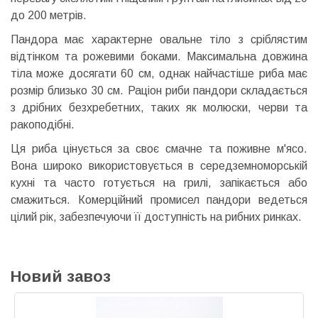
до 200 метрів.
Пандора має характерне овальне тіло з сріблястим
відтінком та рожевими боками. Максимальна довжина
тіла може досягати 60 см, однак найчастіше риба має
розмір близько 30 см. Раціон риби пандори складається
з дрібних безхребетних, таких як молюски, черви та
ракоподібні.
Ця риба цінується за своє смачне та поживне м'ясо.
Вона широко використовується в середземноморській
кухні та часто готується на грилі, запікається або
смажиться. Комерційний промисел пандори ведеться
цілий рік, забезпечуючи її доступність на рибних ринках.
Новий завоз