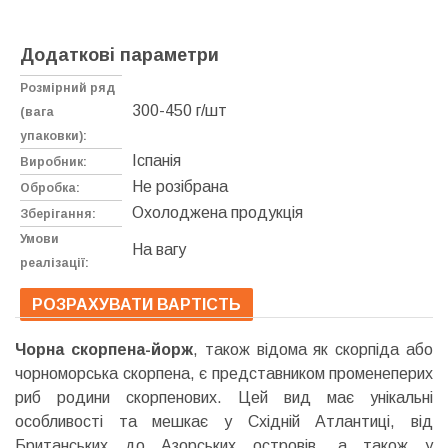
Додаткові параметри
Розмірний ряд
300-450 г/шт
(вага
упаковки):
Іспанія
Виробник:
Не розібрана
Обробка:
Охолоджена продукція
Зберігання:
Умови
На вагу
реалізації:
РОЗРАХУВАТИ ВАРТІСТЬ
Чорна скорпена-йорж
, також відома як скорпіда або
чорноморська скорпена, є представником променеперих
риб родини скорпенових. Цей вид має унікальні
особливості та мешкає у Східній Атлантиці, від
Британських до Азорських островів, а також у