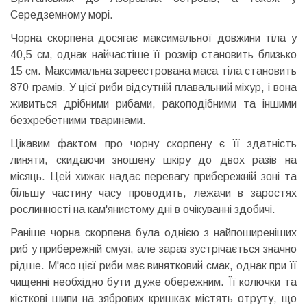
Середземному морі.
Чорна скорпена досягає максимальної довжини тіла у
40,5 см, однак найчастіше її розмір становить близько
15 см. Максимальна зареєстрована маса тіла становить
870 грамів. У цієї риби відсутній плавальний міхур, і вона
живиться дрібними рибами, ракоподібними та іншими
безхребетними тваринами.
Цікавим фактом про чорну скорпену є її здатність
линяти, скидаючи зношену шкіру до двох разів на
місяць. Цей хижак надає перевагу прибережній зоні та
більшу частину часу проводить, лежачи в заростях
рослинності на кам'янистому дні в очікуванні здобичі.
Раніше чорна скорпена була однією з найпоширеніших
риб у прибережній смузі, але зараз зустрічається значно
рідше. М'ясо цієї риби має винятковий смак, однак при її
чищенні необхідно бути дуже обережним. Її колючки та
кісткові шипи на зябрових кришках містять отруту, що