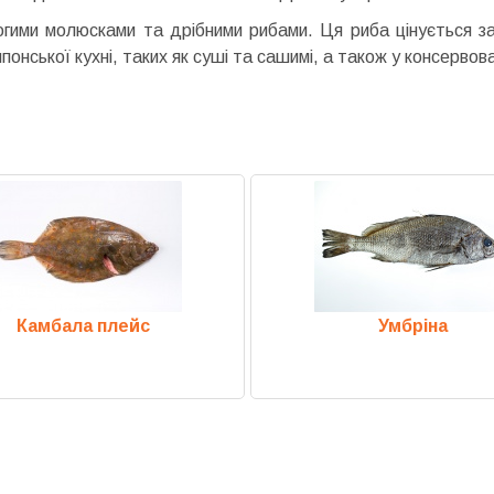
гими молюсками та дрібними рибами. Ця риба цінується за
понської кухні, таких як суші та сашимі, а також у консервов
Камбала плейс
Умбріна
Previous
Next