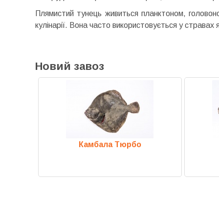
Плямистий тунець живиться планктоном, головоно
кулінарії. Вона часто використовується у стравах я
Новий завоз
ст
Камбала Тюрбо