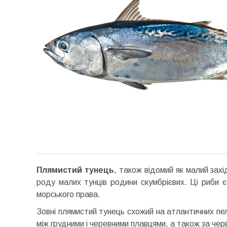
Плямистий тунець
, також відомий як малий зах
роду малих тунців родини скумбрієвих. Ці риби є
морського права.
Зовні плямистий тунець схожий на атлантичних пела
між грудними і черевними плавцями, а також за черв