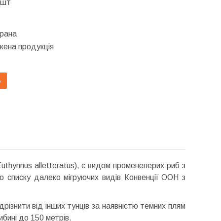
/шт
брана
ена продукція
Ь
thynnus alletteratus), є видом променеперих риб з
о списку далеко мігруючих видів Конвенції ООН з
дрізнити від інших тунців за наявністю темних плям
ибині до 150 метрів.