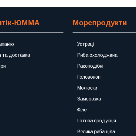
нтік-ЮММА
Морепродукти
мпанію
Устриці
 та доставка
Риба охолоджена
ери
Ракоподібні
Головоногі
Молюски
Заморозка
Філе
Готова продукція
Велика риба ціла