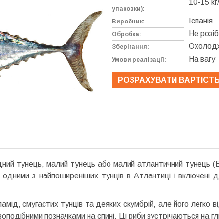
10-15 кг
упаковки):
Іспанія
Виробник:
Не розі
Обробка:
Охолодж
Зберігання:
На вагу
Умови реалізації:
РОЗРАХУВАТИ ВАРТІСТ
ідний тунець, малий тунець або малий атлантичний тунець (Eu
 одними з найпоширеніших тунців в Атлантиці і включені д
мід, смугастих тунців та деяких скумбрій, але його легко ві
оподібними позначками на спині. Ці риби зустрічаються на гл