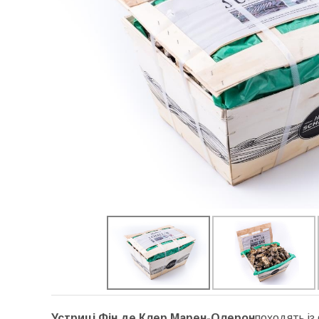
Устриці Фін де Клер Марен-Олерон
походять із