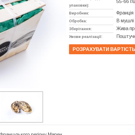
55-66 г/
упаковки):
Франція
Виробник:
В мушлі
Обробка:
Жива пр
Зберігання:
Поштуч
Умови реалізації:
РОЗРАХУВАТИ ВАРТІСТ
 французького регіону Марен.