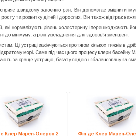
 сприяє швидкому загоєнню ран. Він допомагає зміцнити імун
росту та розвитку дітей і дорослих. Він також відіграє важли
, які нормалізують рівень холестерину і перешкоджають його
і до мінімуму, а різні ускладнення для здоров'я зменшені.
истим. Ці устриці закінчуються протягом кількох тижнів в др
у відкритому морі. Саме під час цього процесу клери басейну
жають за краще устрицю, багату водою і збалансовану за см
де Клер Марен-Олерон 2
Фін де Клер Марен-Оле