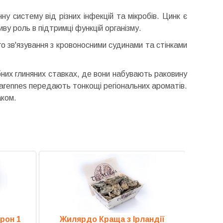
ну систему від різних інфекцій та мікробів. Цинк є
ву роль в підтримці функцій організму.
 зв'язування з кровоносними судинами та стінками
ібних глиняних ставках, де вони набувають раковину
 Marennes передають тонкощі регіональних ароматів.
аком.
рон 1
Жилярдо Краща з Ірландії
Жил