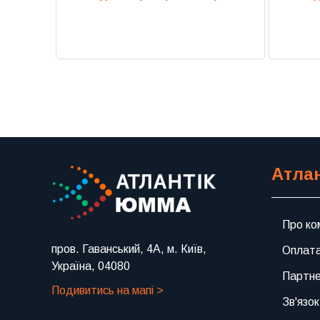
Атла
Про ко
пров. Гаванський, 4А, м. Київ,
Оплата
Україна, 04080
Партн
Подивитись на мапі >
Зв'язок