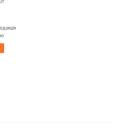
шт
одукція
но
Ь