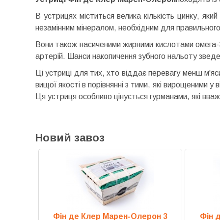
В устрицях міститься велика кількість цинку, який
незамінним мінералом, необхідним для правильного 
Вони також насиченими жирними кислотами омега-3
артерій. Шанси накопичення зубного нальоту зведен
Ці устриці для тих, хто віддає перевагу менш м'яс
вищої якості в порівнянні з тими, які вирощеними 
Ця устриця особливо цінується гурманами, які вва
Новий завоз
Фін де Клер Марен-Олерон 3
Фін 