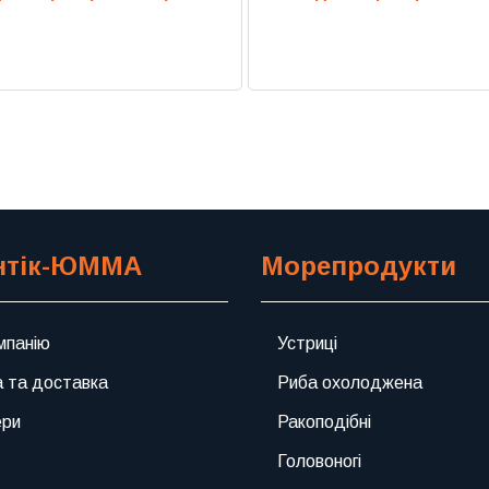
Previous
Next
нтік-ЮММА
Морепродукти
мпанію
Устриці
 та доставка
Риба охолоджена
ери
Ракоподібні
Головоногі