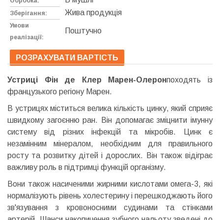
Обробка:
Жива продукція
Зберігання:
Умови
Поштучно
реалізації:
РОЗРАХУВАТИ ВАРТІСТЬ
Устриці Фін де Клер Марен-Олерон
походять із
французького регіону Марен.
В устрицях міститься велика кількість цинку, який сприяє
швидкому загоєнню ран. Він допомагає зміцнити імунну
систему від різних інфекцій та мікробів. Цинк є
незамінним мінералом, необхідним для правильного
росту та розвитку дітей і дорослих. Він також відіграє
важливу роль в підтримці функцій організму.
Вони також насиченими жирними кислотами омега-3, які
нормалізують рівень холестерину і перешкоджають його
зв'язування з кровоносними судинами та стінками
артерій. Шанси накопичення зубного нальоту зведені до