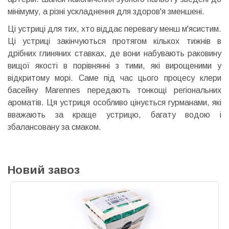
мінімуму, а різні ускладнення для здоров'я зменшені.
Ці устриці для тих, хто віддає перевагу менш м'ясистим.
Ці устриці закінчуються протягом кількох тижнів в
дрібних глиняних ставках, де вони набувають раковину
вищої якості в порівнянні з тими, які вирощеними у
відкритому морі. Саме під час цього процесу клери
басейну Marennes передають тонкощі регіональних
ароматів. Ця устриця особливо цінується гурманами, які
вважають за краще устрицю, багату водою і
збалансовану за смаком.
Новий завоз