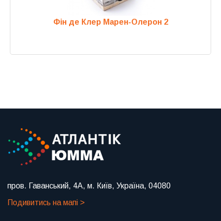
Фін де Клер Марен-Олерон 2
Previous
Next
пров. Гаванський, 4А, м. Київ, Україна, 04080
Подивитись на мапі >