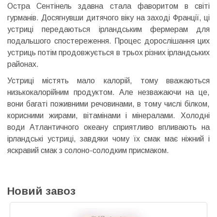
Остра Сентінель здавна стала фаворитом в світі
гурманів. Досягнувши дитячого віку на заході Франції, ці
устриці передаються ірландським фермерам для
подальшого спостереження. Процес дорослішання цих
устриць потім продовжується в трьох різних ірландських
районах.
Устриці містять мало калорій, тому вважаються
низькокалорійним продуктом. Але незважаючи на це,
вони багаті поживними речовинами, в тому числі білком,
корисними жирами, вітамінами і мінералами. Холодні
води Атлантичного океану сприятливо впливають на
ірландські устриці, завдяки чому їх смак має ніжний і
яскравий смак з солоно-солодким присмаком.
Новий завоз