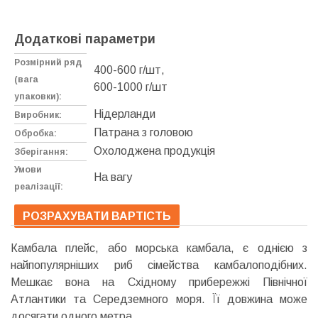
Додаткові параметри
Розмірний ряд
400-600 г/шт,
(вага
600-1000 г/шт
упаковки):
Нідерланди
Виробник:
Патрана з головою
Обробка:
Охолоджена продукція
Зберігання:
Умови
На вагу
реалізації:
РОЗРАХУВАТИ ВАРТІСТЬ
Камбала плейс, або морська камбала, є однією з
найпопулярніших риб сімейства камбалоподібних.
Мешкає вона на Східному прибережжі Північної
Атлантики та Середземного моря. Її довжина може
досягати одного метра.