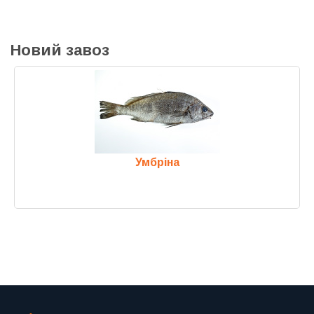
Новий завоз
Умбріна
Previous
Next