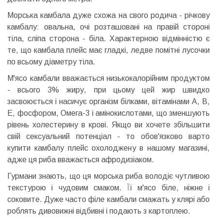
Морська камбала дуже схожа на свого родича - річкову
камбалу: овальна, очі розташовані на правій стороні
тіла, сліпа сторона - біла. Характерною відмінністю є
те, що камбала плейс має гладкі, ледве помітні лусочки
по всьому діаметру тіла.
М'ясо камбали вважається низькокалорійним продуктом
- всього 3% жиру, при цьому цей жир швидко
засвоюється і насичує організм білками, вітамінами А, В,
Е, фосфором, Омега-3 і амінокислотами, що зменшують
рівень холестерину в крові. Якщо ви хочете збільшити
свій сексуальний потенціал - то обов'язково варто
купити камбалу плейс охолоджену в нашому магазині,
адже ця риба вважається афродизіаком.
Гурмани знають, що ця морська риба володіє чутливою
текстурою і чудовим смаком. Її м'ясо біле, ніжне і
соковите. Дуже часто філе камбали смажать у клярі або
роблять дивовижні відбивні і подають з картоплею.