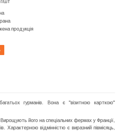
 г/шт
на
брана
ена продукція
Ь
гатьох гурманів. Вона є "візитною карткою"
. Вирощують його на спеціальних фермах у Франції,
в. Характерною відмінністю є виразний півмісяць,