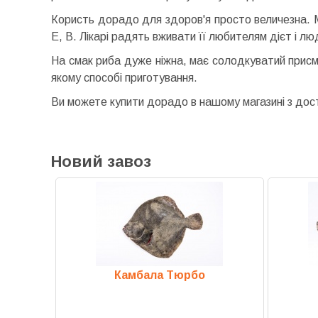
Користь дорадо для здоров'я просто величезна. М'я
Е, В. Лікарі радять вживати її любителям дієт і 
На смак риба дуже ніжна, має солодкуватий присм
якому способі приготування.
Ви можете купити дорадо в нашому магазині з дос
Новий завоз
ст
Камбала Тюрбо