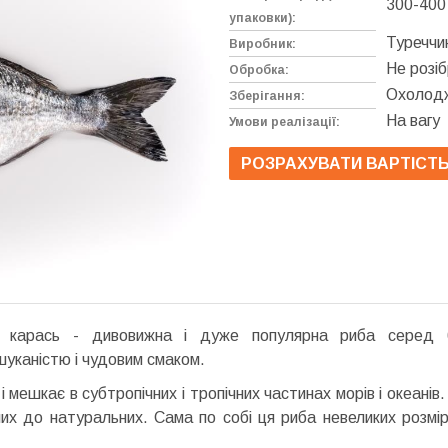
300-400
упаковки):
Туреччи
Виробник:
Не розі
Обробка:
Охолодж
Зберігання:
На вагу
Умови реалізації:
РОЗРАХУВАТИ ВАРТІСТ
карась - дивовижна і дуже популярна риба серед ба
шуканістю і чудовим смаком.
 мешкає в субтропічних і тропічних частинах морів і океанів
их до натуральних. Сама по собі ця риба невеликих розмірі