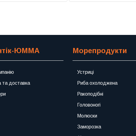
Previous
Next
нтік-ЮММА
Морепродукти
мпанію
Устриці
 та доставка
Риба охолоджена
ери
Ракоподібні
Головоногі
Молюски
Заморозка