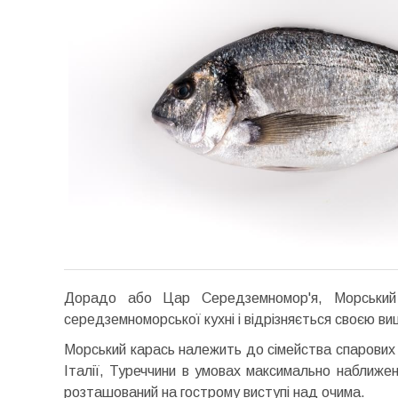
Дорадо або Цар Середземномор'я, Морський 
середземноморської кухні і відрізняється своєю ви
Морський карась належить до сімейства спарових і
Італії, Туреччини в умовах максимально наближен
розташований на гострому виступі над очима.