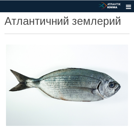
Атлантичний землерий