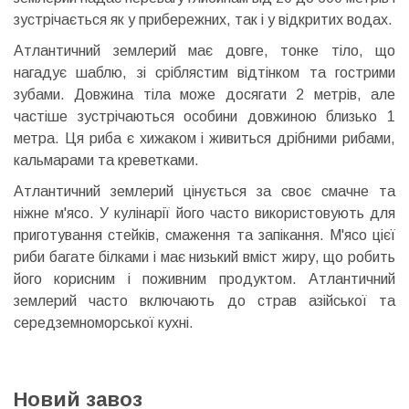
зустрічається як у прибережних, так і у відкритих водах.
Атлантичний землерий має довге, тонке тіло, що
нагадує шаблю, зі сріблястим відтінком та гострими
зубами. Довжина тіла може досягати 2 метрів, але
частіше зустрічаються особини довжиною близько 1
метра. Ця риба є хижаком і живиться дрібними рибами,
кальмарами та креветками.
Атлантичний землерий цінується за своє смачне та
ніжне м'ясо. У кулінарії його часто використовують для
приготування стейків, смаження та запікання. М'ясо цієї
риби багате білками і має низький вміст жиру, що робить
його корисним і поживним продуктом. Атлантичний
землерий часто включають до страв азійської та
середземноморської кухні.
Новий завоз