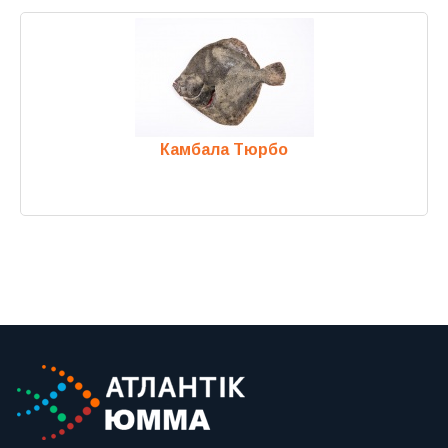
Камбала Тюрбо
Previous
Next