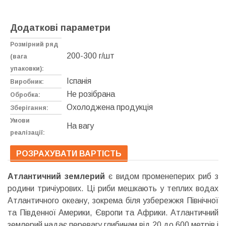
Додаткові параметри
Розмірний ряд
200-300 г/шт
(вага
упаковки):
Іспанія
Виробник:
Не розібрана
Обробка:
Охолоджена продукція
Зберігання:
Умови
На вагу
реалізації:
РОЗРАХУВАТИ ВАРТІСТЬ
Атлантичний землерий
є видом променеперих риб з
родини тричіурових. Ці риби мешкають у теплих водах
Атлантичного океану, зокрема біля узбережжя Північної
та Південної Америки, Європи та Африки. Атлантичний
землерий надає перевагу глибинам від 20 до 600 метрів і