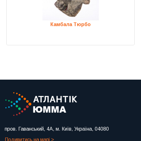
Камбала Тюрбо
Previous
Next
пров. Гаванський, 4А, м. Київ, Україна, 04080
Подивитись на мапі >