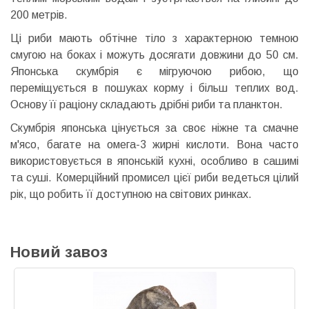
200 метрів.
Ці риби мають обтічне тіло з характерною темною
смугою на боках і можуть досягати довжини до 50 см.
Японська скумбрія є мігруючою рибою, що
переміщується в пошуках корму і більш теплих вод.
Основу її раціону складають дрібні риби та планктон.
Скумбрія японська цінується за своє ніжне та смачне
м'ясо, багате на омега-3 жирні кислоти. Вона часто
використовується в японській кухні, особливо в сашимі
та суші. Комерційний промисел цієї риби ведеться цілий
рік, що робить її доступною на світових ринках.
Новий завоз