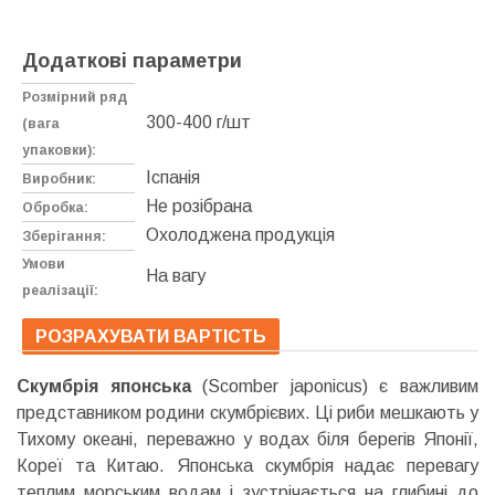
Додаткові параметри
Розмірний ряд
300-400 г/шт
(вага
упаковки):
Іспанія
Виробник:
Не розібрана
Обробка:
Охолоджена продукція
Зберігання:
Умови
На вагу
реалізації:
РОЗРАХУВАТИ ВАРТІСТЬ
Скумбрія японська
(Scomber japonicus) є важливим
представником родини скумбрієвих. Ці риби мешкають у
Тихому океані, переважно у водах біля берегів Японії,
Кореї та Китаю. Японська скумбрія надає перевагу
теплим морським водам і зустрічається на глибині до