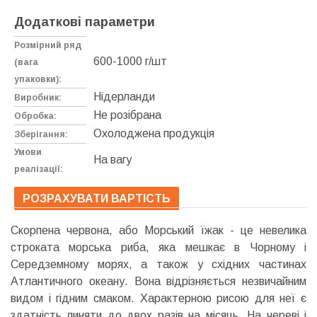
Додаткові параметри
Розмірний ряд
600-1000 г/шт
(вага
упаковки):
Нідерланди
Виробник:
Не розібрана
Обробка:
Охолоджена продукція
Зберігання:
Умови
На вагу
реалізації:
РОЗРАХУВАТИ ВАРТІСТЬ
Скорпена червона, або Морський їжак - це невелика
строката морська риба, яка мешкає в Чорному і
Середземному морях, а також у східних частинах
Атлантичного океану. Вона відрізняється незвичайним
видом і гідним смаком. Характерною рисою для неї є
здатність линяти до двох разів на місяць. На череві і