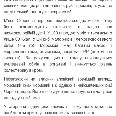
спинних плавцях розташовані отруйні промені, їх укол не
смертельний, але дуже неприємний.
М'ясо Скорпени червоної вважається дієтичним, тому
його рекомендують включати в раціон при
низькокалорійній дієті. У 100 г продукту міститься всього
лише 88 Ккал. У цій рибі мало жирів і легкозасвоюваного
білка (7,5 гр). Морський їжак багатий макро- і
мікроелементами, вітамінами, зокрема і РР (нікотинова
кислота). За рахунок цього вітаміну покращується
вуглецевий обмін в організмі і знижується рівень
холестерину в крові.
Незважаючи на власний зловісний зовнішній вигляд,
морський їжак корисний і є однією з найсмачніших риб
Чорного моря. Його м'ясо дуже ніжне, пружне і має трохи
солодкуватий смак.
У скорпени підвищена клейкість, тому вона ідеально
підійде для приготування юшки і заливних блюд.