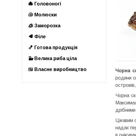
🐙 Головоногі
🐚 Молюски
🧊 Заморозка
🥩 Філе
🍤 Готова продукція
🐳 Велика риба ціла
🍱 Власне виробництво
Чорна с
родини с
островів
Чорна ск
Максимал
дрібними
Цікавим 
надає пе
в очікува