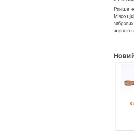
Раніше ч
М'ясо ціє
зябрових
чорною с
Новий
ський чорт хвіст
Камбала Тюрбо
К