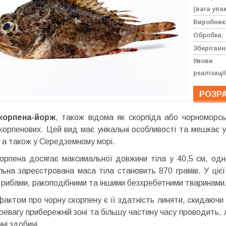
(вага упак
Виробник
Обробка:
Зберіганн
Умови
реалізації
РОЗРА
корпена-йорж
, також відома як скорпіда або чорноморс
корпенових. Цей вид має унікальні особливості та мешкає у
, а також у Середземному морі.
орпена досягає максимальної довжини тіла у 40,5 см, одна
ьна зареєстрована маса тіла становить 870 грамів. У цієї 
 рибами, ракоподібними та іншими безхребетними тваринами
фактом про чорну скорпену є її здатність линяти, скидаючи
ревагу прибережній зоні та більшу частину часу проводить, 
нні здобичі.