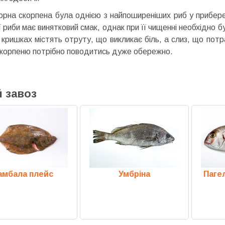
орна скорпена була однією з найпоширеніших риб у прибереж
ї риби має винятковий смак, однак при її чищенні необхідно 
 кришках містять отруту, що викликає біль, а слиз, що пот
корпеню потрібно поводитись дуже обережно.
 завоз
амбала плейс
Умбріна
Паге