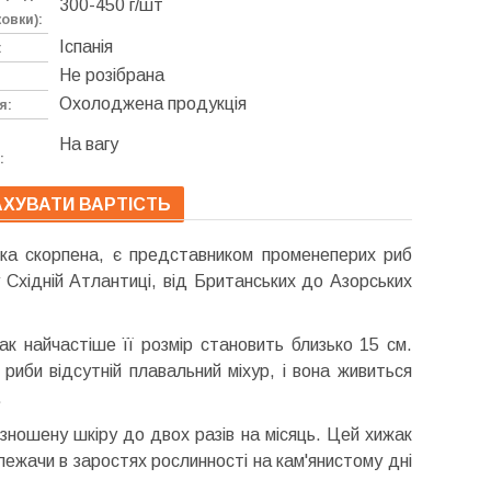
300-450 г/шт
овки):
Іспанія
:
Не розібрана
Охолоджена продукція
я:
На вагу
:
ХУВАТИ ВАРТІСТЬ
ька скорпена, є представником променеперих риб
 Східній Атлантиці, від Британських до Азорських
к найчастіше її розмір становить близько 15 см.
риби відсутній плавальний міхур, і вона живиться
.
 зношену шкіру до двох разів на місяць. Цей хижак
лежачи в заростях рослинності на кам'янистому дні