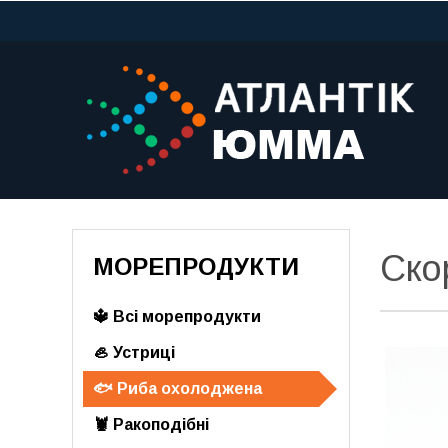
Ско
МОРЕПРОДУКТИ
🔱 Всі морепродукти
🦪 Устриці
🐟 Риба охолоджена
🦞 Ракоподібні