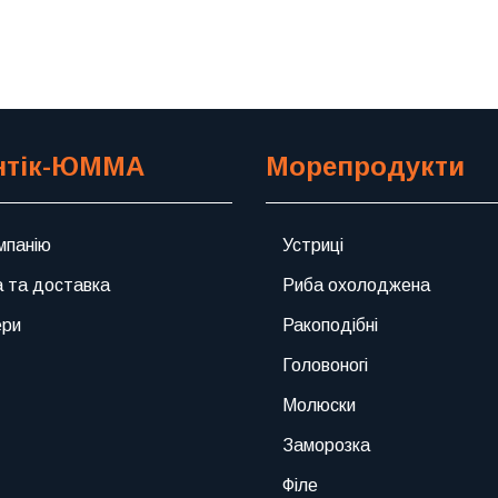
Previous
Next
нтік-ЮММА
Морепродукти
мпанію
Устриці
 та доставка
Риба охолоджена
ери
Ракоподібні
Головоногі
Молюски
Заморозка
Філе