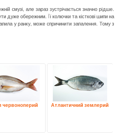
ній смузі, але зараз зустрічається значно рідше.
бути дуже обережним. Її колючки та кісткові шипи на
рапила у ранку, може спричинити запалення. Тому з
л червоноперий
Атлантичний землерий
Р