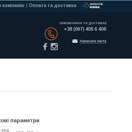
 компанію
Оплата та доставка
замовлення та доставка
+38 (067) 406 6 406
Обратный звонок
Написати листа
ові параметри
й ряд