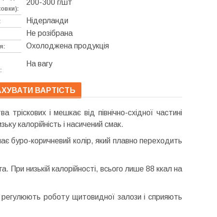
200-300 г/шт
овки):
Нідерланди
:
Не розібрана
Охолоджена продукція
я:
На вагу
:
ХУВАТИ ВАРТІСТЬ
а тріскових і мешкає від північно-східної частині
ьку калорійність і насичений смак.
має буро-коричневий колір, який плавно переходить
. При низькій калорійності, всього лише 88 ккал на
які регулюють роботу щитовидної залози і сприяють