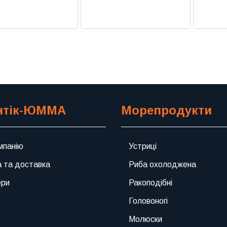
Previous
Next
нтік-ЮММА
Морепродукти
мпанію
Устриці
 та доставка
Риба охолоджена
ери
Ракоподібні
Головоногі
Молюски