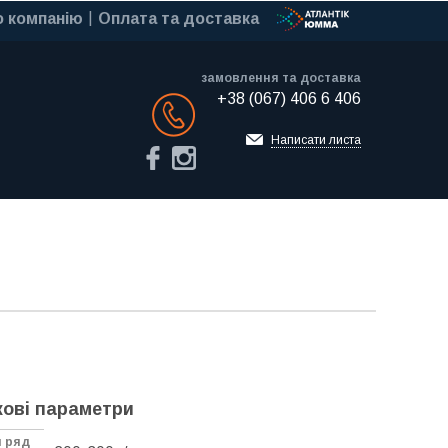
 компанію
Оплата та доставка
замовлення та доставка
+38 (067) 406 6 406
Обратный звонок
Написати листа
ові параметри
й ряд