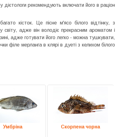
ому дієтологи рекомендують включати його в раціон
гато кісток. Це пісне м'ясо білого відтінку, з
 світу, адже він володіє прекрасним ароматом і
ині, адже готувати його легко - можна тушкувати,
ки філе мерланга в клярі в дуеті з келихом білого
Умбріна
Скорпена чорна
Пагел