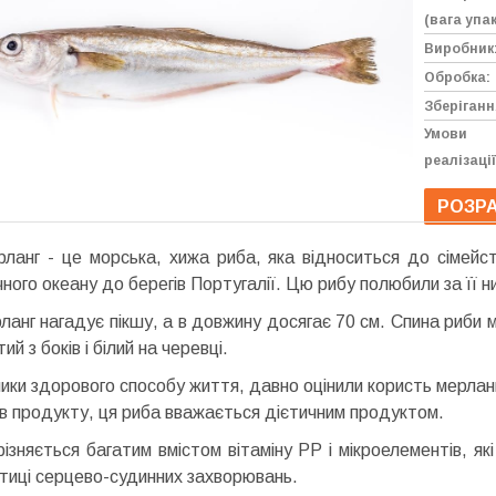
(вага упак
Виробник
Обробка:
Зберіганн
Умови
реалізації
РОЗРА
ланг - це морська, хижа риба, яка відноситься до сімейств
ого океану до берегів Португалії. Цю рибу полюбили за її низ
рланг нагадує пікшу, а в довжину досягає 70 см. Спина риби 
ий з боків і білий на черевці.
ики здорового способу життя, давно оцінили користь мерланга
ів продукту, ця риба вважається дієтичним продуктом.
різняється багатим вмістом вітаміну РР і мікроелементів, 
тиці серцево-судинних захворювань.