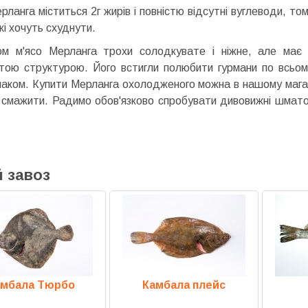
ерланга міститься 2г жирів і повністю відсутні вуглеводи, т
кі хочуть схуднути.
м м'ясо Мерланга трохи солодкувате і ніжне, але має ба
тою структурою. Його встигли полюбити гурмани по всьому
маком. Купити Мерланга охолодженого можна в нашому магаз
, смажити. Радимо обов'язково спробувати дивовижні шматоч
 завоз
амбала Тюрбо
Камбала плейс