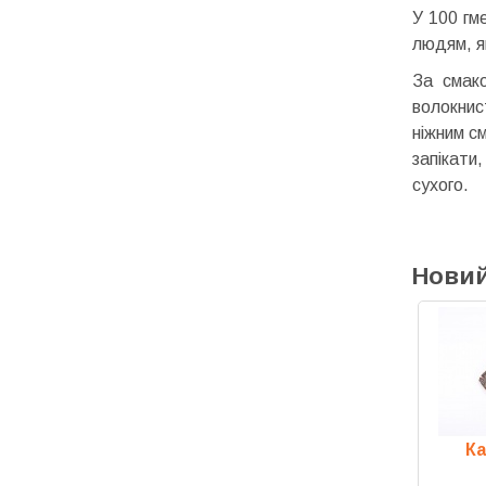
У 100 гм
людям, я
За смако
волокнис
ніжним с
запікати
сухого.
Новий
Морський чорт хвіст
К