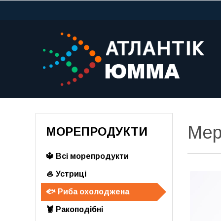
Мер
МОРЕПРОДУКТИ
🔱 Всі морепродукти
🦪 Устриці
🐟 Риба охолоджена
🦞 Ракоподібні