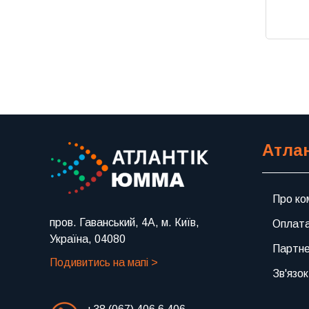
Атла
Про ко
пров. Гаванський, 4А, м. Київ,
Оплата
Україна, 04080
Партн
Подивитись на мапі >
Зв'язок