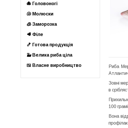
🐙 Головоногі
🐚 Молюски
🧊 Заморозка
🥩 Філе
🍤 Готова продукція
🐳 Велика риба ціла
🍱 Власне виробництво
Риба Мер
Атлантичн
Зовні ме
в срібляст
Прихильн
100 грам
Вона від
профілак