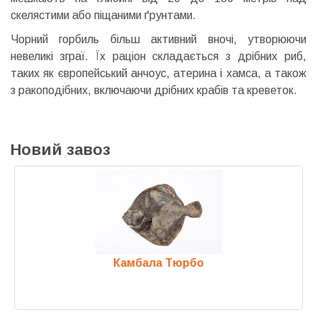
скелястими або піщаними ґрунтами.
Чорний горбиль більш активний вночі, утворюючи
невеликі зграї. Їх раціон складається з дрібних риб,
таких як європейський анчоус, атерина і хамса, а також
з ракоподібних, включаючи дрібних крабів та креветок.
Новий завоз
Камбала Тюрбо