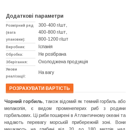
Додаткові параметри
300-400 г/шт,
Розмірний ряд
400-800 г/шт,
(вага
800-1200 г/шт
упаковки):
Іспанія
Виробник:
Не розібрана
Обробка:
Охолоджена продукція
Зберігання:
Умови
На вагу
реалізації:
РОЗРАХУВАТИ ВАРТІСТЬ
Чорний горбиль
, також відомий як темний горбиль або
мелакопія, є видом променеперих риб з родини
горбильових. Ці риби поширені в Атлантичному океані та
надають перевагу морській прибережній зоні. Вони
мешкають на глибині від 20 до 180 метрів над