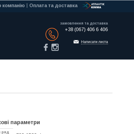
 компанію
Оплата та доставка
замовлення та доставка
+38 (067) 406 6 406
Обратный звонок
Написати листа
ові параметри
й ряд