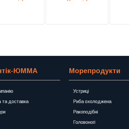
Previous
Next
нтік-ЮММА
Морепродукти
мпанію
Устриці
 та доставка
Риба охолоджена
ери
Ракоподібні
Головоногі