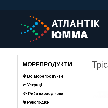
Тріс
МОРЕПРОДУКТИ
🔱 Всі морепродукти
🦪 Устриці
🐟 Риба охолоджена
🦞 Ракоподібні