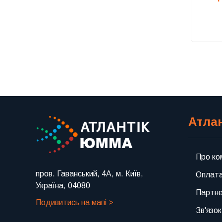
Атла
Про ко
пров. Гаванський, 4А, м. Київ,
Оплата
Україна, 04080
Партн
Подивитись на мапі >
Зв'язок