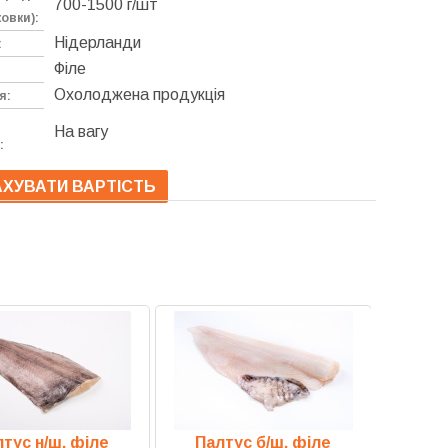
700-1500 г/шт
овки):
Нідерланди
:
Філе
Охолоджена продукція
я:
На вагу
:
ХУВАТИ ВАРТІСТЬ
тус н/ш, філе
Палтус б/ш, філе
Тунец