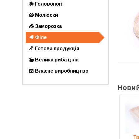
🐙 Головоногі
🐚 Молюски
🧊 Заморозка
🥩 Філе
🍤 Готова продукція
🐳 Велика риба ціла
🍱 Власне виробництво
Новий
Скат (крило), філе
Тр