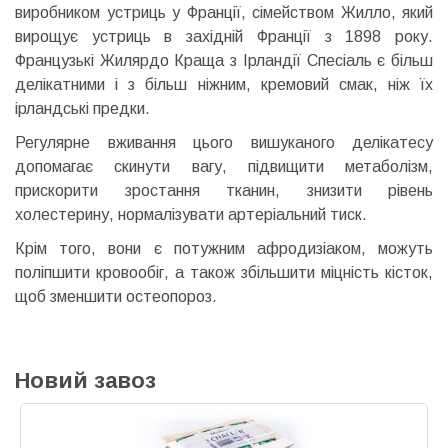
виробником устриць у Франції, сімейством Жилло, який
вирощує устриць в західній Франції з 1898 року.
Французькі Жилярдо Краща з Ірландії Спесіаль є більш
делікатними і з більш ніжним, кремовий смак, ніж їх
ірландські предки.
Регулярне вживання цього вишуканого делікатесу
допомагає скинути вагу, підвищити метаболізм,
прискорити зростання тканин, знизити рівень
холестерину, нормалізувати артеріальний тиск.
Крім того, вони є потужним афродизіаком, можуть
поліпшити кровообіг, а також збільшити міцність кісток,
щоб зменшити остеопороз.
Новий завоз