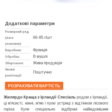
Додаткові параметри
Розмірний ряд
66-85 г/шт
(вага
упаковки):
Франція
Виробник:
В мушлі
Обробка:
Жива продукція
Зберігання:
Умови
Поштучно
реалізації:
РОЗРАХУВАТИ ВАРТІСТЬ
Жилярдо Краща з Ірландії Спесіаль
родом з Ірландії,
ці м'ясисті, ніжні, м'які і пухкі устриці з відтінком лісового
горіха були спеціально відібрані найвідомішим