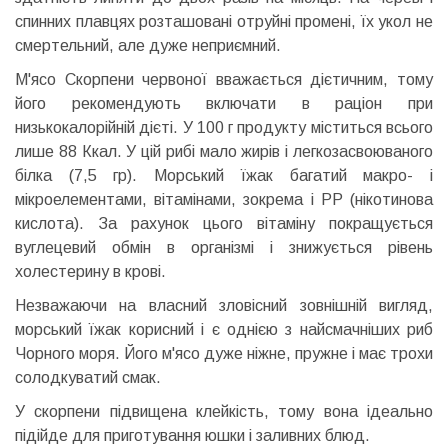
спинних плавцях розташовані отруйні промені, їх укол не
смертельний, але дуже неприємний.
М'ясо Скорпени червоної вважається дієтичним, тому
його рекомендують включати в раціон при
низькокалорійній дієті. У 100 г продукту міститься всього
лише 88 Ккал. У цій рибі мало жирів і легкозасвоюваного
білка (7,5 гр). Морський їжак багатий макро- і
мікроелементами, вітамінами, зокрема і РР (нікотинова
кислота). За рахунок цього вітаміну покращується
вуглецевий обмін в організмі і знижується рівень
холестерину в крові.
Незважаючи на власний зловісний зовнішній вигляд,
морський їжак корисний і є однією з найсмачніших риб
Чорного моря. Його м'ясо дуже ніжне, пружне і має трохи
солодкуватий смак.
У скорпени підвищена клейкість, тому вона ідеально
підійде для приготування юшки і заливних блюд.