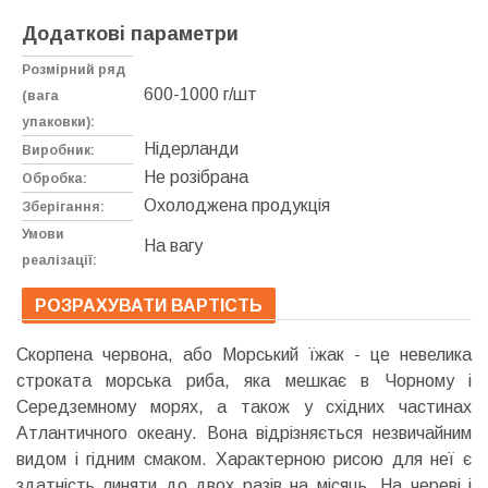
Додаткові параметри
Розмірний ряд
600-1000 г/шт
(вага
упаковки):
Нідерланди
Виробник:
Не розібрана
Обробка:
Охолоджена продукція
Зберігання:
Умови
На вагу
реалізації:
РОЗРАХУВАТИ ВАРТІСТЬ
Скорпена червона, або Морський їжак - це невелика
строката морська риба, яка мешкає в Чорному і
Середземному морях, а також у східних частинах
Атлантичного океану. Вона відрізняється незвичайним
видом і гідним смаком. Характерною рисою для неї є
здатність линяти до двох разів на місяць. На череві і