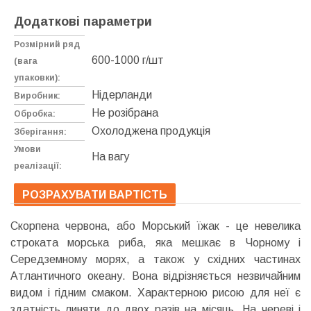
Додаткові параметри
Розмірний ряд
600-1000 г/шт
(вага
упаковки):
Нідерланди
Виробник:
Не розібрана
Обробка:
Охолоджена продукція
Зберігання:
Умови
На вагу
реалізації:
РОЗРАХУВАТИ ВАРТІСТЬ
Скорпена червона, або Морський їжак - це невелика
строката морська риба, яка мешкає в Чорному і
Середземному морях, а також у східних частинах
Атлантичного океану. Вона відрізняється незвичайним
видом і гідним смаком. Характерною рисою для неї є
здатність линяти до двох разів на місяць. На череві і