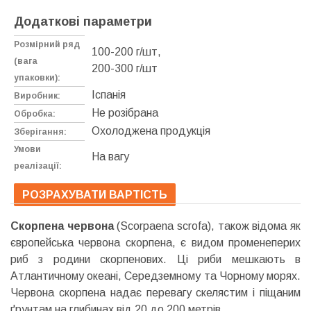
Додаткові параметри
Розмірний ряд
100-200 г/шт,
(вага
200-300 г/шт
упаковки):
Іспанія
Виробник:
Не розібрана
Обробка:
Охолоджена продукція
Зберігання:
Умови
На вагу
реалізації:
РОЗРАХУВАТИ ВАРТІСТЬ
Скорпена червона
(Scorpaena scrofa), також відома як
європейська червона скорпена, є видом променеперих
риб з родини скорпенових. Ці риби мешкають в
Атлантичному океані, Середземному та Чорному морях.
Червона скорпена надає перевагу скелястим і піщаним
ґрунтам на глибинах від 20 до 200 метрів.