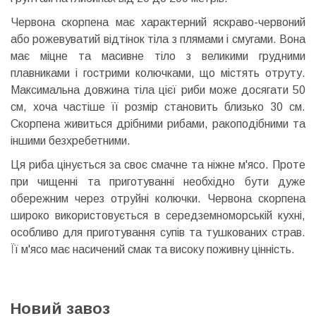
Червона скорпена має характерний яскраво-червоний
або рожевуватий відтінок тіла з плямами і смугами. Вона
має міцне та масивне тіло з великими грудними
плавниками і гострими колючками, що містять отруту.
Максимальна довжина тіла цієї риби може досягати 50
см, хоча частіше її розмір становить близько 30 см.
Скорпена живиться дрібними рибами, ракоподібними та
іншими безхребетними.
Ця риба цінується за своє смачне та ніжне м'ясо. Проте
при чищенні та приготуванні необхідно бути дуже
обережним через отруйні колючки. Червона скорпена
широко використовується в середземноморській кухні,
особливо для приготування супів та тушкованих страв.
Її м'ясо має насичений смак та високу поживну цінність.
Новий завоз