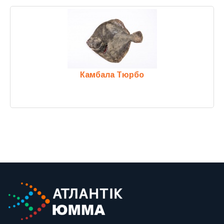
Камбала Тюрбо
Previous
Next