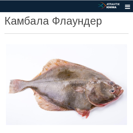
Камбала Флаундер