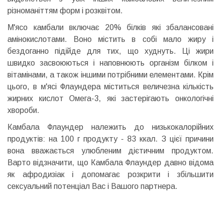
різноманіттям форм і розквітом.
М'ясо камбали включає 20% білків які збалансовані
амінокислотами. Воно містить в собі мало жиру і
бездоганно підійде для тих, що худнуть. Ці жири
швидко засвоюються і наповнюють організм білком і
вітамінами, а також іншими потрібними елементами. Крім
цього, в м'ясі Флаундера міститься величезна кількість
жирних кислот Омега-3, які застерігають онкологічні
хвороби.
Камбала Флаундер належить до низькокалорійних
продуктів: на 100 г продукту - 83 ккал. З цієї причини
вона вважається улюбленим дієтичним продуктом.
Варто відзначити, що Камбала Флаундер давно відома
як афродизіак і допомагає розкрити і збільшити
сексуальний потенціал Вас і Вашого партнера.