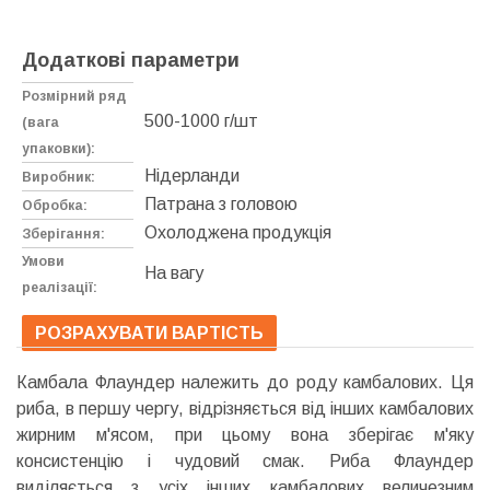
Додаткові параметри
Розмірний ряд
500-1000 г/шт
(вага
упаковки):
Нідерланди
Виробник:
Патрана з головою
Обробка:
Охолоджена продукція
Зберігання:
Умови
На вагу
реалізації:
РОЗРАХУВАТИ ВАРТІСТЬ
Камбала Флаундер належить до роду камбалових. Ця
риба, в першу чергу, відрізняється від інших камбалових
жирним м'ясом, при цьому вона зберігає м'яку
консистенцію і чудовий смак. Риба Флаундер
виділяється з усіх інших камбалових величезним