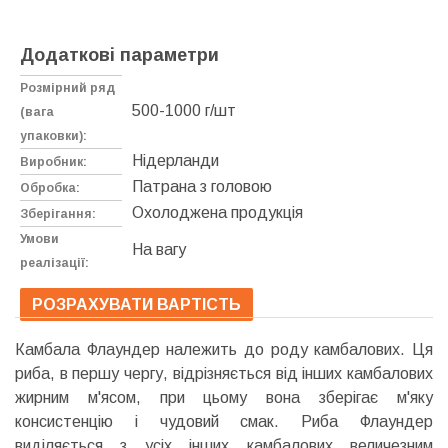
Додаткові параметри
Розмірний ряд
500-1000 г/шт
(вага
упаковки):
Нідерланди
Виробник:
Патрана з головою
Обробка:
Охолоджена продукція
Зберігання:
Умови
На вагу
реалізації:
РОЗРАХУВАТИ ВАРТІСТЬ
Камбала Флаундер належить до роду камбалових. Ця
риба, в першу чергу, відрізняється від інших камбалових
жирним м'ясом, при цьому вона зберігає м'яку
консистенцію і чудовий смак. Риба Флаундер
виділяється з усіх інших камбалових величезним