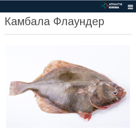
Камбала Флаундер