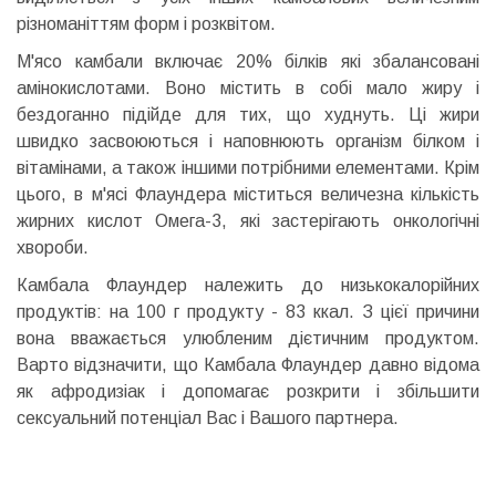
різноманіттям форм і розквітом.
М'ясо камбали включає 20% білків які збалансовані
амінокислотами. Воно містить в собі мало жиру і
бездоганно підійде для тих, що худнуть. Ці жири
швидко засвоюються і наповнюють організм білком і
вітамінами, а також іншими потрібними елементами. Крім
цього, в м'ясі Флаундера міститься величезна кількість
жирних кислот Омега-3, які застерігають онкологічні
хвороби.
Камбала Флаундер належить до низькокалорійних
продуктів: на 100 г продукту - 83 ккал. З цієї причини
вона вважається улюбленим дієтичним продуктом.
Варто відзначити, що Камбала Флаундер давно відома
як афродизіак і допомагає розкрити і збільшити
сексуальний потенціал Вас і Вашого партнера.