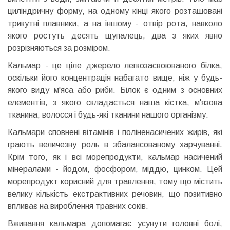
циліндричну форму, на одному кінці якого розташовані
трикутні плавники, а на іншому - отвір рота, навколо
якого ростуть десять щупалець, два з яких явно
розрізняються за розміром.
Кальмар - це ціле джерело легкозасвоюваного білка,
оскільки його концентрація набагато вище, ніж у будь-
якого виду м'яса або риби. Білок є одним з основних
елементів, з якого складається наша кістка, м'язова
тканина, волосся і будь-які тканини нашого організму.
Кальмари сповнені вітамінів і поліненасичених жирів, які
грають величезну роль в збалансованому харчуванні.
Крім того, як і всі морепродукти, кальмар насичений
мінералами - йодом, фосфором, міддю, цинком. Цей
морепродукт корисний для травлення, тому що містить
велику кількість екстрактивних речовин, що позитивно
впливає на вироблення травних соків.
Вживання кальмара допомагає усунути головні болі,