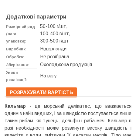
Додаткові параметри
50-100 г/шт,
Розмірний ряд
100-400 г/шт,
(вага
300-500 г/шт
упаковки):
Нідерланди
Виробник:
Не розібрана
Обробка:
Охолоджена продукція
Зберігання:
Умови
На вагу
реалізації:
РОЗРАХУВАТИ ВАРТІСТЬ
Кальмар -
це морський делікатес, що вважається
одним з найшвидших, і за швидкістю поступається лише
таким рибам, як тунець, дельфін і риба-меч. Кальмар в
разі необхідності може розвинути високу швидкість і
вилетіти з води, змітаючи її десятки метрів. Тіло має