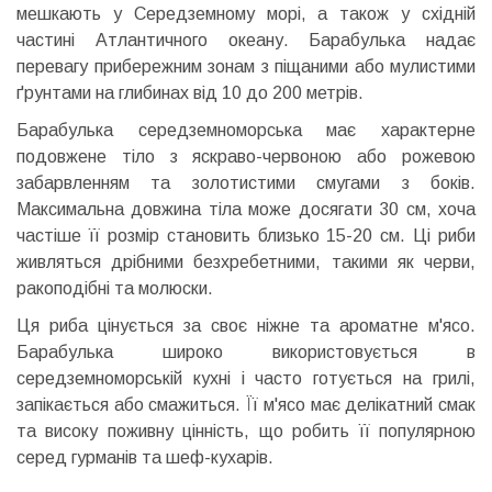
мешкають у Середземному морі, а також у східній
частині Атлантичного океану. Барабулька надає
перевагу прибережним зонам з піщаними або мулистими
ґрунтами на глибинах від 10 до 200 метрів.
Барабулька середземноморська має характерне
подовжене тіло з яскраво-червоною або рожевою
забарвленням та золотистими смугами з боків.
Максимальна довжина тіла може досягати 30 см, хоча
частіше її розмір становить близько 15-20 см. Ці риби
живляться дрібними безхребетними, такими як черви,
ракоподібні та молюски.
Ця риба цінується за своє ніжне та ароматне м'ясо.
Барабулька широко використовується в
середземноморській кухні і часто готується на грилі,
запікається або смажиться. Її м'ясо має делікатний смак
та високу поживну цінність, що робить її популярною
серед гурманів та шеф-кухарів.