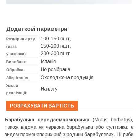
Додаткові параметри
100-150 г/шт,
Розмірний ряд
150-200 г/шт,
(вага
200-300 г/шт
упаковки):
Іспанія
Виробник:
Не розібрана
Обробка:
Охолоджена продукція
Зберігання:
Умови
На вагу
реалізації:
РОЗРАХУВАТИ ВАРТІСТЬ
Барабулька середземноморська
(Mullus barbatus),
також відома як червона барабулька або султанка, є
видом променеперих риб з родини барабулевих. Ці риби